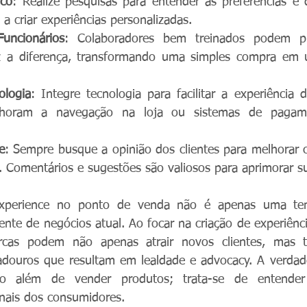
ico
: Realize pesquisas para entender as preferências e 
á a criar experiências personalizadas.
uncionários
: Colaboradores bem treinados podem pr
 a diferença, transformando uma simples compra em u
ologia
: Integre tecnologia para facilitar a experiência d
elhoram a navegação na loja ou sistemas de pagame
e
: Sempre busque a opinião dos clientes para melhorar 
a. Comentários e sugestões são valiosos para aprimorar su
experience no ponto de venda não é apenas uma ten
nte de negócios atual. Ao focar na criação de experiênci
cas podem não apenas atrair novos clientes, mas ta
adouros que resultam em lealdade e advocacy. A verdade
to além de vender produtos; trata-se de entender
nais dos consumidores. 