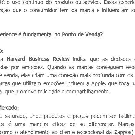
até o uso contínuo do produto ou serviço. Essas experi
pção que o consumidor tem da marca e influenciam su
erience é fundamental no Ponto de Venda?
o
:
da 
Harvard Business Review
 indica que as decisões 
adas por emoções. Quando as marcas conseguem evoca
de venda, elas criam uma conexão mais profunda com os
rcas que utilizam emoções incluem a Apple, que foca na
a, que promove felicidade e compartilhamento.
Mercado
:
saturado, onde produtos e preços podem ser facilmen
ca é uma maneira eficaz de se diferenciar. Marcas
 (como o atendimento ao cliente excepcional da Zappos)