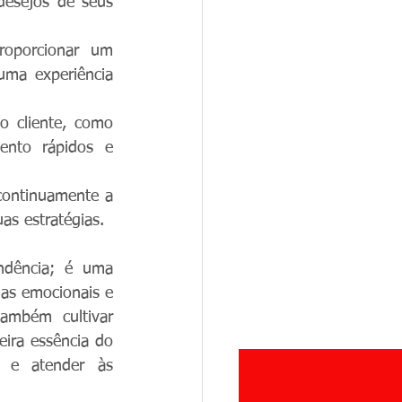
desejos de seus 
oporcionar um 
ma experiência 
o cliente, como 
nto rápidos e 
continuamente a 
as estratégias.
dência; é uma 
as emocionais e 
mbém cultivar 
ira essência do 
 e atender às 