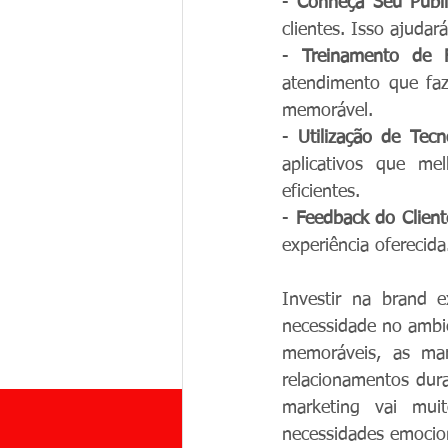
- 
Conheça Seu Públ
clientes. Isso ajudar
- 
Treinamento de F
atendimento que faz
memorável.
- 
Utilização de Tecn
aplicativos que m
eficientes.
- 
Feedback do Client
experiência oferecid
Investir na brand 
necessidade no ambie
memoráveis, as mar
relacionamentos dur
marketing vai mui
necessidades emocio