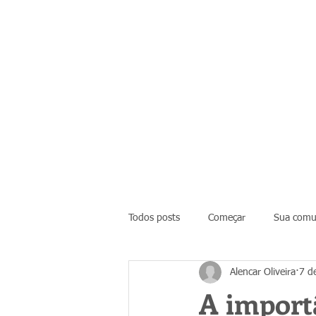
Todos posts
Começar
Sua comu
Alencar Oliveira
7 d
A import