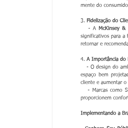
mente do consumido
3. 
Fidelização do Cli
   - A 
McKinsey &
significativos para a
retornar e recomenda
4. 
A Importância do 
   - O design do am
espaço bem projetad
cliente e aumentar o
   - Marcas como St
proporcionem confort
Implementando a Br