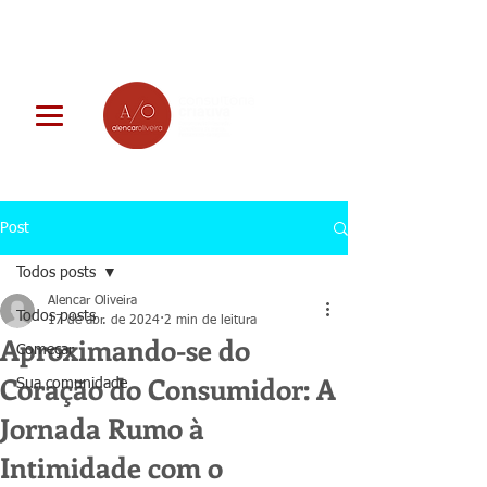
Post
Todos posts
Alencar Oliveira
Todos posts
17 de abr. de 2024
2 min de leitura
Aproximando-se do
Começar
Coração do Consumidor: A
Sua comunidade
Jornada Rumo à
Intimidade com o