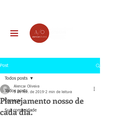
Post
Todos posts
Alencar Oliveira
Todos posts
5 de fev. de 2019
2 min de leitura
Planejamento nosso de
Começar
cada dia.
Sua comunidade