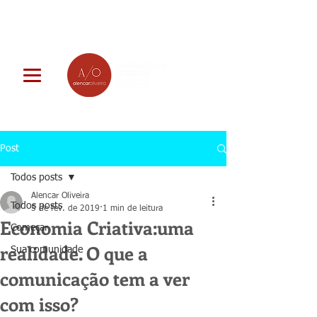
Post
Todos posts
Alencar Oliveira
Todos posts
5 de fev. de 2019
1 min de leitura
Economia Criativa:uma
Começar
realidade. O que a
Sua comunidade
comunicação tem a ver
com isso?