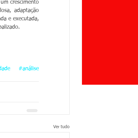
 um crescimento 
losa, adaptação 
ada e executada, 
alizado.
dade
#análise
Ver tudo