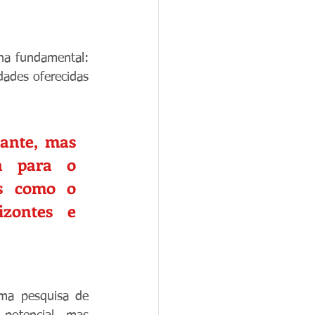
a fundamental: 
ades oferecidas 
ante, mas 
a para o 
os como o 
zontes e 
ma pesquisa de 