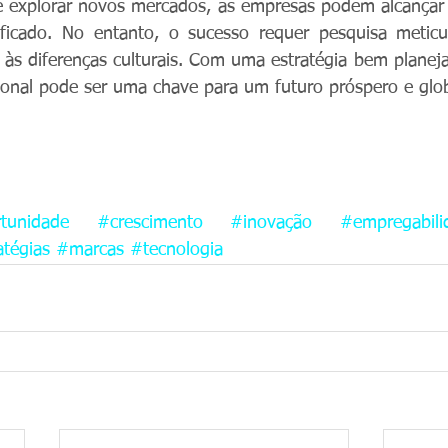
 e explorar novos mercados, as empresas podem alcançar
sificado. No entanto, o sucesso requer pesquisa meticu
o às diferenças culturais. Com uma estratégia bem planej
ional pode ser uma chave para um futuro próspero e glob
tunidade
#crescimento
#inovação
#empregabili
atégias
#marcas
#tecnologia