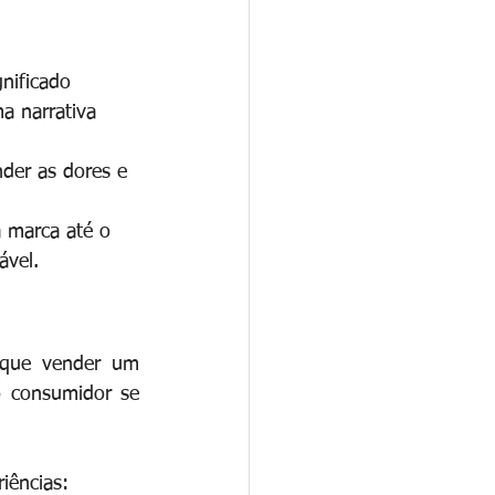
nificado 
a narrativa 
der as dores e 
 marca até o 
ável.
que vender um 
 consumidor se 
iências: