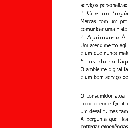
serviços personaliza
3. 
Crie um Propós
Marcas com um propó
comunicar uma histór
4. 
Aprimore o A
Um atendimento ágil, 
ESCR
e um que nunca mai
5. 
Invista na Exp
O ambiente digital fa
e um bom serviço de 
O consumidor atual 
emocionem e facilit
um desafio, mas tam
A pergunta que fica
entregar experiências