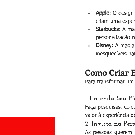
Apple
: O design
criam uma exper
Starbucks
: A ma
personalização 
Disney
: A magia
inesquecíveis pa
Como Criar E
Para transformar um 
1. 
Entenda Seu Pú
Faça pesquisas, col
valor à experiência d
2. 
Invista na Per
As pessoas querem s