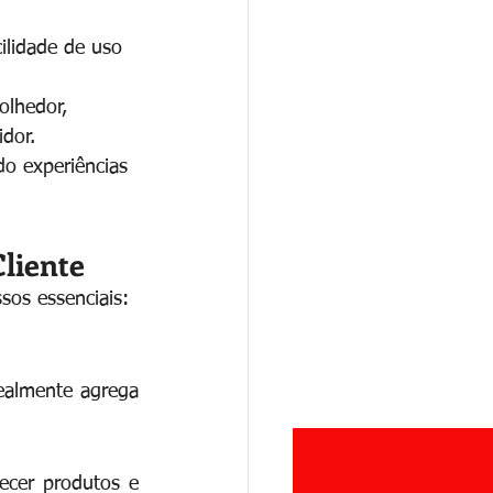
ilidade de uso 
olhedor, 
dor.
do experiências 
liente
sos essenciais:
ealmente agrega 
cer produtos e 