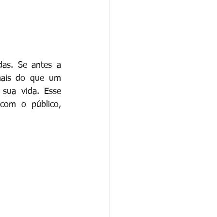
s. Se antes a 
mais do que um 
sua vida. Esse 
om o público, 