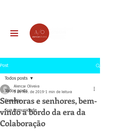
Post
Todos posts
Alencar Oliveira
Todos posts
5 de fev. de 2019
1 min de leitura
Senhoras e senhores, bem-
Começar
vindo a bordo da era da
Sua comunidade
Colaboração